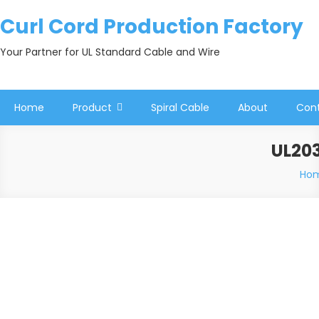
Skip
Curl Cord Production Factory
to
content
Your Partner for UL Standard Cable and Wire
Home
Product
Spiral Cable
About
Con
UL20
Ho